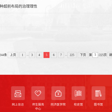
一种超前布局的治理理性
...
...
244条
上页
1
3
4
5
6
7
225
下页
第
/225页
 与
网上信访
师生服务
同济医学院
校史馆
图书馆
系统
中心