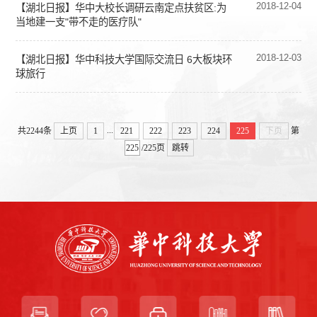
2018-12-04
【湖北日报】华中大校长调研云南定点扶贫区:为
当地建一支"带不走的医疗队"
2018-12-03
【湖北日报】华中科技大学国际交流日 6大板块环
球旅行
...
共2244条
上页
1
221
222
223
224
225
下页
第
/225页
跳转