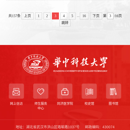
...
共157条
上页
1
2
3
4
5
16
下页
第
/16页
跳转
网上信访
师生服务
同济医学院
校史馆
图书馆
中心
地址：湖北省武汉市洪山区珞喻路1037号
邮政编码：430074