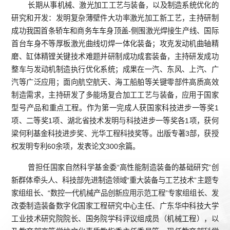
长期从事机械、激光加工工艺与装备，以及制造系统优化的
研究和开发：发明复杂薄壁件大功率激光加工新工艺，主持研制
成功我国首条轿车和商务车车身顶盖-侧围激光焊接生产线、国际
首台车身不等厚板激光曲线切焊一体化装备；攻克发动机曲轴精
磨、缸体精镗关键技术难题并研制成功成套装备，主持研发成功
整车与发动机制造执行优化系统；成果在一汽、东风、上汽、广
汽等广泛应用；面向航空航天、海工船舶等关键零部件高质高效
制造需求，主持研发了多能场复合加工工艺与装备，应用于国家
型号产品和重点工程。作为第一完成人获国家科技进步一等奖1
项、二等奖1项、湖北省技术发明与科技进步一等奖各1项，获何
梁何利基金科技进步奖、光华工程科技奖等。出版专著3部，获授
权发明专利60余项，发表论文300余篇。
曾担任国家自然科学基金委“高性能制造装备的基础研究”创
新群体牵头人、科技部先进制造领域“重大装备与工艺技术”主题专
家组组长、“数控一代机械产品创新应用示范工程”专家组组长、发
改委制造装备数字化国家工程研究中心主任、广东华中科技大学
工业技术研究院院长、国务院学科评议组成员（机械工程），以