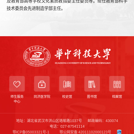
及教育部高等学校文化素质教指委主任委员等。现任教育部科学
技术委员会先进制造学部主任。
师生服务
同济医学院
校史馆
图书馆
档案馆
中心
地址：湖北省武汉市洪山区珞喻路1037号
邮政编码：430074
电话：027-87541114
鄂ICP备05003321号-1
鄂公网安备 42011102000123号