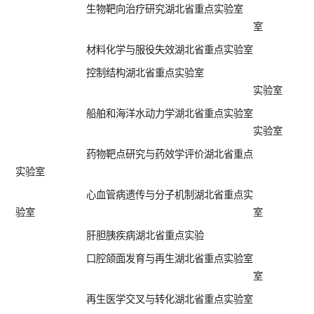
生物靶向治疗研究湖北省重点实验室
生
室
材料化学与服役失效湖北省重点实验室
分
控制结构湖北省重点实验室
天
实验室
船舶和海洋水动力学湖北省重点实验室
工
实验室
药物靶点研究与药效学评价湖北省重点
食
实验室
心血管病遗传与分子机制湖北省重点实
工
验室
室
肝胆胰疾病湖北省重点实验
先
口腔颌面发育与再生湖北省重点实验室
神
室
再生医学交叉与转化湖北省重点实验室
分