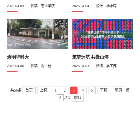
2026.04.09 供稿：艺术学院
2026.04.04 设计：杨永晖
清明华科大
筑梦远航 共赴山海
2026.04.04 供稿：祝一超
2026.04.03 供稿：学工部
共56条
首页
上页
1
2
3
4
5
下页
尾页
第
/5页
跳转